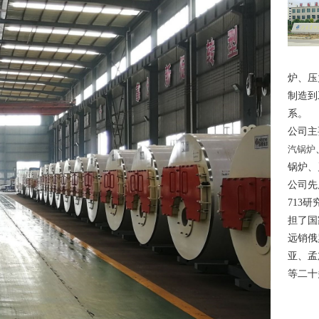
炉、压
制造到
系。
公司主
汽锅炉
锅炉、
公司先
713
担了国
远销俄
亚、孟
等二十多