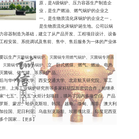
原，是A级锅炉、压力容器生产制造企
业，是生产燃油、燃气锅炉的企业之
一。是生物质流化床锅炉的企业之一，
是生物质流化床锅炉诞生地。公司以锅
力容器制造为基础，建立了从产品开发、工程项目设计、设备
工程安装、系统调试及售前、售中、售后服务为一体的产业体
要以生产
灭菌锅专用锅炉
、
灭菌锅专用燃气锅炉
、
灭菌锅专用蒸
、
灭菌锅专用电加热锅炉
、立、卧式燃煤、燃气、燃油、电热
灭菌锅、储气罐、等系列产品。
后与华中科技大学、西安交通大学、北京航天研究院、军工
研究所、上海工业锅炉研究所等多家科研院所密切合作，相继承
家“七五”、“八五”火炬计划项目，填补了国内多项空白。产品
罗斯、蒙古、哈萨克斯坦、韩国、越南、缅甸、南非、澳大利
加拉国、尼日利亚、乌兹别克斯坦、埃塞俄比亚、印度尼西亚
个国家...
【更多】